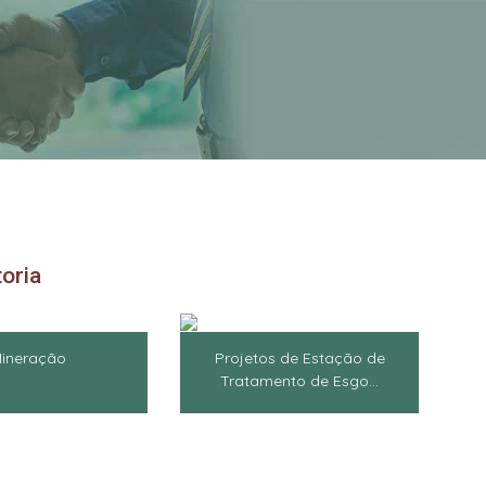
oria
ineração
Projetos de Estação de
Tratamento de Esgo...