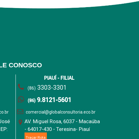
LE CONOSCO
PIAUÍ - FILIAL
3303-3301
(86)
9.8121-5601
(86)
co.br
comercial@globalconsultoria.eco.br
 José
AV. Miguel Rosa, 6037 - Macaúba
CEP:
- 64017-430 - Teresina- Piauí
Traçar Rota