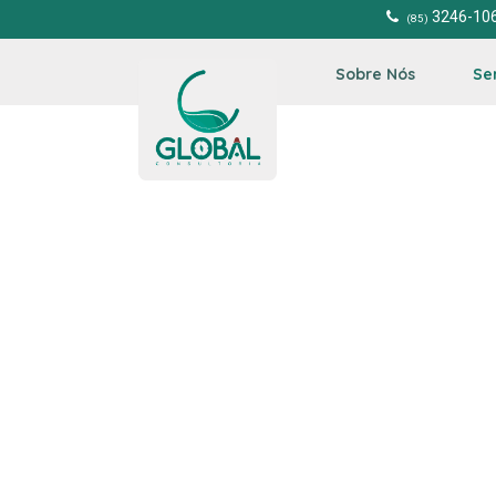
3246-10
(85)
Sobre Nós
Se