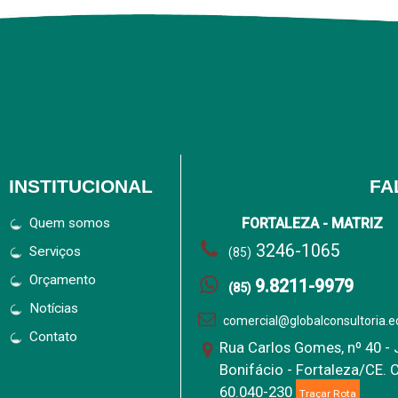
INSTITUCIONAL
FA
Quem somos
FORTALEZA - MATRIZ
3246-1065
Serviços
(85)
Orçamento
9.8211-9979
(85)
Notícias
comercial@globalconsultoria.e
Contato
Rua Carlos Gomes, nº 40 -
Bonifácio - Fortaleza/CE. 
60.040-230
Traçar Rota