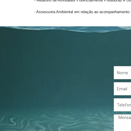
- Relatório de Atividades Potencialmente Poluidoras e U
- Assessoria Ambiental em relação ao acompanhamento d