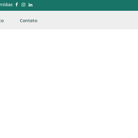
mídias:
co
Contato