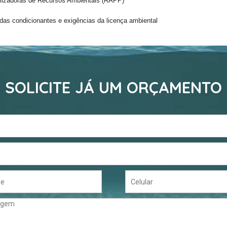
tilizadoras de Recursos Ambientais (RAPP)
as condicionantes e exigências da licença ambiental
SOLICITE JÁ UM ORÇAMENTO