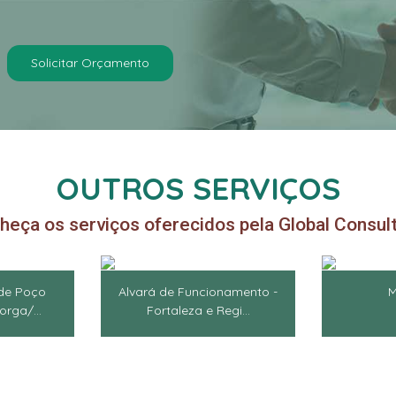
Solicitar Orçamento
OUTROS SERVIÇOS
heça os serviços oferecidos pela Global Consult
de Poço
Alvará de Funcionamento -
M
rga/...
Fortaleza e Regi...