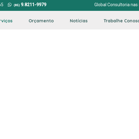
65
9.8211-9979
Global Consultoria nas 
(85)
rviços
Orçamento
Notícias
Trabalhe Conos