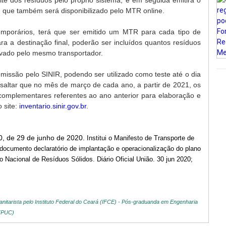
eite dos resíduos pelo próprio sistema, e em seguida emitirá o
, que também será disponibilizado pelo MTR online.
mporários, terá que ser emitido um MTR para cada tipo de
a a destinação final, poderão ser incluídos quantos resíduos
vado pelo mesmo transportador.
missão pelo SINIR, podendo ser utilizado como teste até o dia
ssaltar que no mês de março de cada ano, a partir de 2021, os
complementares referentes ao ano anterior para elaboração e
 site:
inventario.sinir.gov.br
.
80, de 29 de junho de 2020.
Institui
o Manifesto de Transporte de
documento declaratório de implantação e operacionalização do plano
io Nacional de Resíduos Sólidos
. Diário Oficial União. 30 jun 2020;
nitarista pelo Instituto Federal do Ceará (IFCE) -
Pós-graduanda em Engenharia
 (PUC)