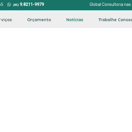
65
9.8211-9979
Global Consultoria nas 
(85)
rviços
Orçamento
Notícias
Trabalhe Conos