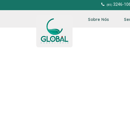
3246-10
(85)
Sobre Nós
Se