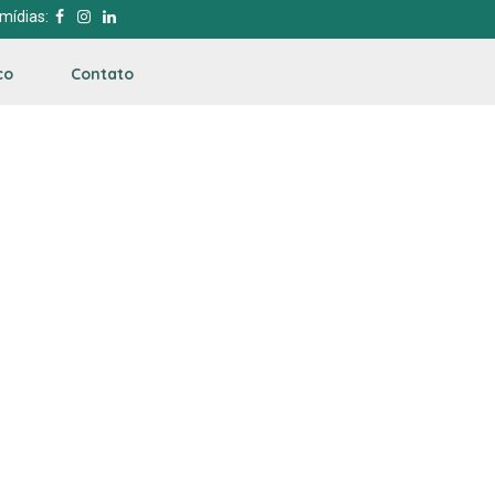
mídias:
co
Contato