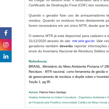
Ao chegar no destino final, o destinador fará o ac
Certificado de Destinação Final (CDF) dos resíduos
Quando o gerador fizer uso de armazenadores te
resíduo. Quando os resíduos forem diretamente par
forem necessários em um único MTR, desde que le
O sistema MTR já está disponível para cadastro e e
31/12/2020 através do site:
mtr.sinir.gov.br
. Vale re
geradores também
deverão
reportar informações 
envio do Inventário Nacional de Resíduos Sólidos no
Referência:
B
RASIL,
Ministério do Meio Ambiente.
Portaria nº 2
Resíduos - MTR nacional, como ferramenta de gestão e 
de gerenciamento de resíduos e dispõe sobre o Inventár
Seção 1; pg 95.
Autora:
Paloma Paiva Santiago
Analista Ambiental na Global Consultoria -
Engenheira Ambiental e Sa
de Produção pela Pontifícia Universidade Católica de Minas Gerais